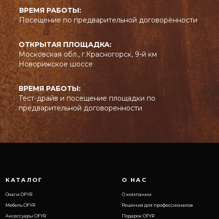
ВРЕМЯ РАБОТЫ:
Посещение по предварительной договорённости
Дизайн продуктов OFYR зарегистрирован в ЕС под номерами 02580431-0001/2,
ОТКРЫТАЯ ПЛОЩАДКА:
003122373-0001 и 0074554590-0001.
Московская обл., г.Красногорск, 9-й км
Патенты на дизайн в США зарегистрированы под номерами US D798099
S и US D830095 S.
Новорижское шоссе
Торговая марка OFYR зарегистрирована ЕС, Австралии,
Китае, Российской Федерации.
ВРЕМЯ РАБОТЫ:
Тест-драйв и посещение площадки по
предварительной договоренности