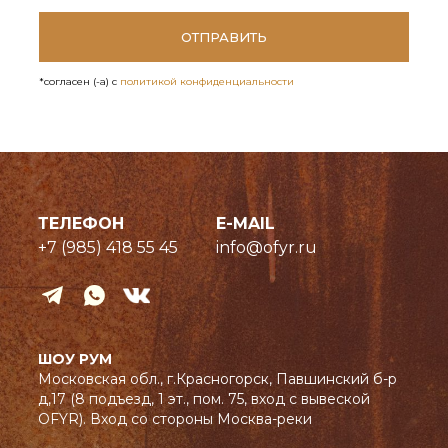
ОТПРАВИТЬ
*согласен (-а) с
политикой конфиденциальности
КАТАЛОГ
О НАС
Очаги OFYR
О компании
ТЕЛЕФОН
E-MAIL
Мебель OFYR
Решения для профессионалов
+7 (985) 418 55 45
info@ofyr.ru
Аксессуары OFYR
Подарок OFYR
Профессиональные решения
ПОКУПАТЕЛЯМ
Рецепты и обучение
ШОУ РУМ
Оплата и доставка
Московская обл., г.Красногорск, Павшинский б-р
ООО НИКА - эксклюзивный
Новости и статьи
д,17 (8 подъезд, 1 эт., пом. 75, вход с вывеской
дистрибьютор OFYR в России и СНГ
FAQ
ИНН/КПП 7714363355/771401001
OFYR). Вход со стороны Москва-реки
© Copyright 2025 OFYR
Политика конфиденциальности