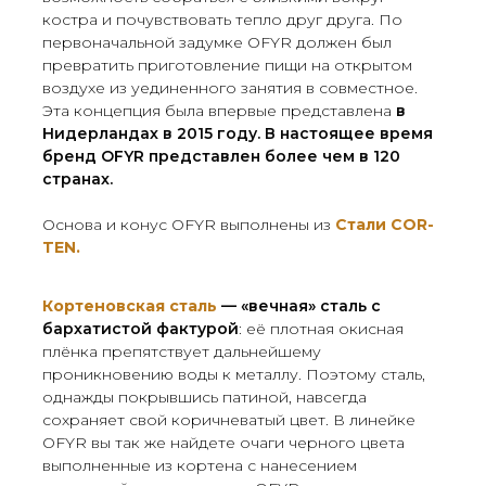
костра и почувствовать тепло друг друга. По
первоначальной задумке OFYR должен был
превратить приготовление пищи на открытом
воздухе из уединенного занятия в совместное.
Эта концепция была впервые представлена
в
Нидерландах в 2015 году.
В настоящее время
бренд OFYR представлен более чем в 120
странах.
Основа и конус OFYR выполнены из
Стали COR-
TEN.
Кортеновcкая сталь
— «вечная» сталь с
бархатистой фактурой
: её плотная окисная
плёнка препятствует дальнейшему
проникновению воды к металлу. Поэтому сталь,
однажды покрывшись патиной, навсегда
сохраняет свой коричневатый цвет. В линейке
OFYR вы так же найдете очаги черного цвета
выполненные из кортена с нанесением