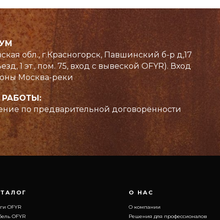
РУМ
ская обл., г.Красногорск, Павшинский б-р д,17
езд, 1 эт., пом. 75, вход с вывеской OFYR). Вход
роны Москва-реки
Г
О НАС
О компании
 РАБОТЫ:
Решения для профессионалов
OFYR
Подарок OFYR
ние по предварительной договорённости
льные решения
Патенты на дизайн в США зарегистрированы под номерами
US D798099 S и US D830095 S.