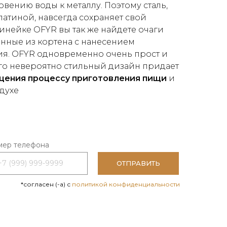
ению воды к металлу. Поэтому сталь,
тиной, навсегда сохраняет свой
инейке OFYR вы так же найдете очаги
нные из кортена с нанесением
ия. OFYR одновременно очень прост и
го невероятно стильный дизайн придает
щения процессу приготовления пищи
и
духе
ер телефона
ОТПРАВИТЬ
*согласен (-а) с
политикой конфиденциальности