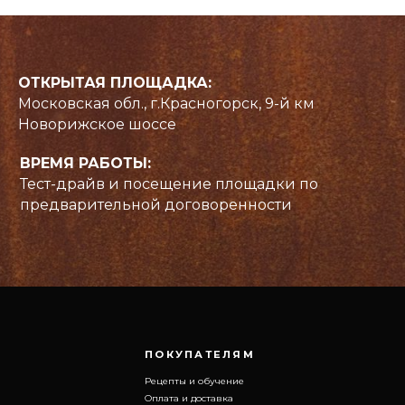
ОТКРЫТАЯ ПЛОЩАДКА:
Московская обл., г.Красногорск, 9-й км
Новорижское шоссе
ПОКУПАТЕЛЯМ
ВРЕМЯ РАБОТЫ:
Рецепты и обучение
Тест-драйв и посещение площадки по
Оплата и доставка
Новости и статьи
предварительной договоренности
FAQ
Политика конфиденциальности
Торговая марка OFYR зарегистрирована ЕС, Австралии, Китае,
Российской Федерации.