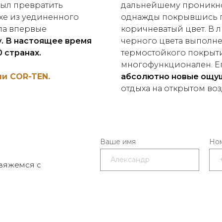
ыл превратить
дальнейшему проникнов
хе из уединенного
однажды покрывшись па
ыла впервые
коричневатый цвет. В л
.
В настоящее время
черного цвета выполне
 странах.
термостойкого покрыт
многофункционален. Е
ли COR-TEN.
абсолютно новые ощу
отдыха на открытом воз
Ваше имя
Ном
свяжемся с