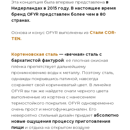
Эта концепция была впервые представлена
в
Нидерландах в 2015 году.
В настоящее время
бренд OFYR представлен более чем в 80
странах.
Основа и конус OFYR выполнены из
Стали COR-
TEN.
Кортеновcкая сталь
— «вечная» сталь с
бархатистой фактурой
: её плотная окисная
плёнка препятствует дальнейшему
проникновению воды к металлу. Поэтому сталь,
однажды покрывшись патиной, навсегда
сохраняет свой коричневатый цвет. В линейке
OFYR вы так же найдете очаги черного цвета
выполненные из кортена с нанесением
термостойкого покрытия. OFYR одновременно
очень прост и многофункционален. Его
невероятно стильный дизайн придает
абсолютно
новые ощущения процессу приготовления
пищи
и отдыха на открытом воздухе