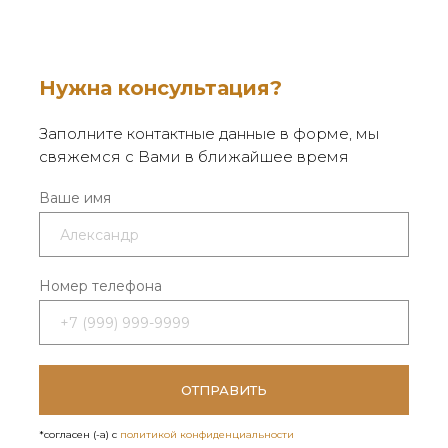
Нужна консультация?
Заполните контактные данные в форме, мы
свяжемся с Вами в ближайшее время
Ваше имя
Номер телефона
КАТАЛОГ
О НАС
ОТПРАВИТЬ
Очаги OFYR
О компании
Мебель OFYR
Решения для профессионалов
*согласен (-а) с
политикой конфиденциальности
Аксессуары OFYR
Подарок OFYR