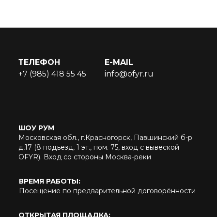
Профессиональные решения
ПОКУПАТЕЛЯМ
Рецепты и обучение
Оплата и доставка
ТЕЛЕФОН
E-MAIL
ООО НИКА - эксклюзивный
Новости и статьи
дистрибьютор OFYR в России и СНГ
+7 (985) 418 55 45
info@ofyr.ru
FAQ
ИНН/КПП 7714363355/771401001
© Copyright 2025 OFYR
Политика конфиденциальности
ШОУ РУМ
Дизайн продуктов OFYR зарегистрирован в ЕС под номерами 02580431-0001/2,
003122373-0001 и 0074554590-0001.
Московская обл., г.Красногорск, Павшинский б-р
д,17 (8 подъезд, 1 эт., пом. 75, вход с вывеской
Патенты на дизайн в США зарегистрированы под номерами US D798099
S и US D830095 S.
OFYR). Вход со стороны Москва-реки
Торговая марка OFYR зарегистрирована ЕС, Австралии,
Китае, Российской Федерации.
ВРЕМЯ РАБОТЫ:
Посещение по предварительной договорённости
ОТКРЫТАЯ ПЛОЩАДКА: