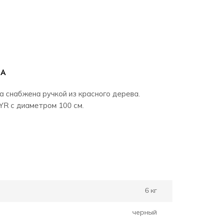
РА
ка снабжена ручкой из красного дерева.
YR с диаметром 100 см.
6 кг
черный