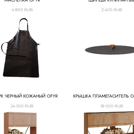
МАСЛЁНКА OFYR
ЩИПЦЫ КУЛИНАРНЫ
4 800
RUB
2 400
RUB
УК ЧЕРНЫЙ КОЖАНЫЙ OFYR
КРЫШКА ПЛАМЕГАСИТЕЛЬ O
24 500
RUB
18 000
RUB