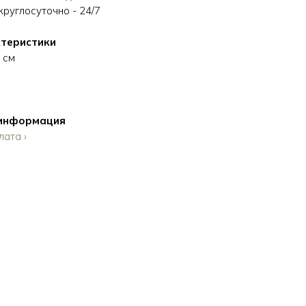
руглосуточно - 24/7
теристики
 см
 информация
лата ›