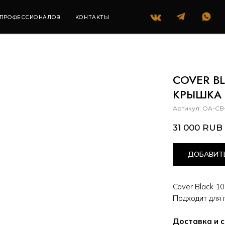
РЫШКА БОЛЬШАЯ OFYR
+7 (985) 418 55 45
ССИОНАЛОВ
КОНТАКТЫ
100
COVER BL
КРЫШКА 
Артикул:
OA-CB
31 000
RUB
ДОБАВИТЬ
Cover Black 1
Подходит для 
Доставка и 