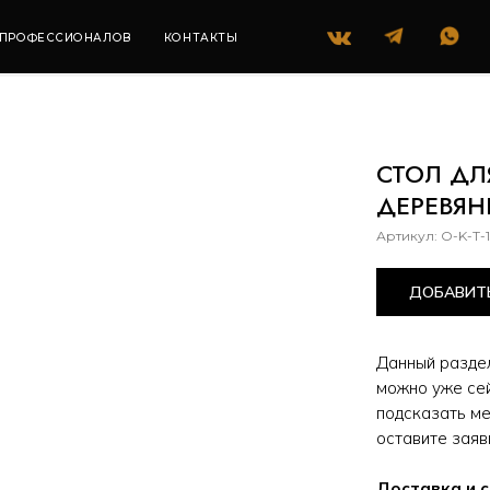
+7 (985) 418 55 45
ССИОНАЛОВ
КОНТАКТЫ
СТОЛ ДЛЯ BGE КОРТЕН НА КОЛЕСАХ С ДЕРЕВЯННОЙ СТ
СТОЛ ДЛ
ДЕРЕВЯ
Артикул:
O-K-T-
ДОБАВИТЬ
Данный раздел
можно уже сей
подсказать ме
оставите заяв
Доставка и 