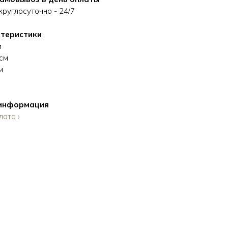
руглосуточно - 24/7
теристики
м
см
м
 информация
лата ›