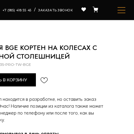
/
ЗАКАЗАТЬ ЗВОНОК
ОЛЕШНИЦЕЙ
Я BGE КОРТЕН НА КОЛЕСАХ С
ННОЙ СТОЛЕШНИЦЕЙ
135-PRO-TW-BGE
 В КОРЗИНУ
 находится в разработке, но оставить заказ
час! Наличие позиции из каталога также может
неджер по телефону или после того, как вы
ку.
самовывоз в день оплаты